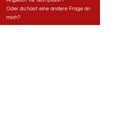
Angebot für
dich passt?
Oder du hast eine andere Frage an
mich?
Dann sende mir gerne eine
unverbindliche Nachricht und
beschreibe kurz dein Anliegen.
Dein Vorteil: Ich melde mich dann
direkt mit auf dein Anliegen
bezogenen Infos bzw. Rückfragen
per Mail bei dir.
Ich freue mich auf deine Nachricht! :)
Vorname